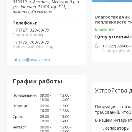
050019, г. Алматы, Медеуский р-н,
ул. Чаплина, 71/66, оф. 511,
Алматы, Казахстан
Влагоотводчик
поплавкового ти
В наличии
+7 (727) 329-00-79
Городской номер
Цену уточняй
+7 (775) 700-00-79
+7 (727) 329-00-7
Мобильный, WhatsApp.
Городской ном
info_kz@ayvaz.com
График работы
Устройства 
Понедельник
09:00
13:00
18:00
14:00
Вторник
09:00
13:00
Продукция этой к
18:00
14:00
требований, чтоб
Среда
09:00
13:00
В нашем интернет
18:00
14:00
Четверг
09:00
13:00
сепараторы,
18:00
14:00