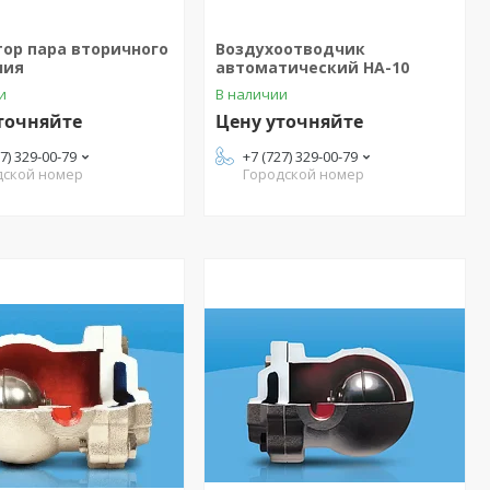
тор пара вторичного
Воздухоотводчик
ния
автоматический HA-10
и
В наличии
точняйте
Цену уточняйте
27) 329-00-79
+7 (727) 329-00-79
дской номер
Городской номер