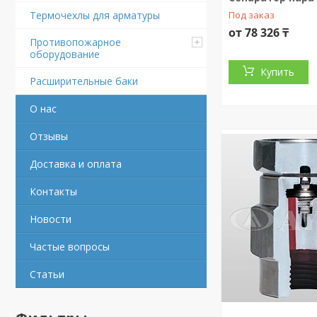
Под заказ
Термочехлы для арматуры
от 78 326 ₸
Противопожарное
оборудование
Купить
Расширительные баки
О нас
Отзывы
Доставка и оплата
Контакты
Новости
Частые вопросы
Статьи