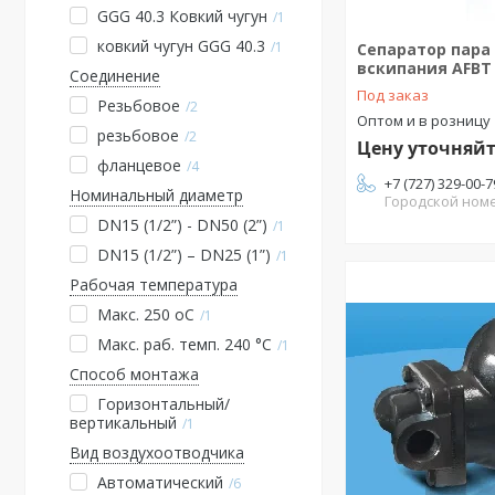
GGG 40.3 Ковкий чугун
1
ковкий чугун GGG 40.3
1
Сепаратор пара
вскипания AFBT
Соединение
Под заказ
Резьбовое
2
Оптом и в розницу
резьбовое
2
Цену уточняй
фланцевое
4
+7 (727) 329-00-7
Номинальный диаметр
Городской ном
DN15 (1/2”) - DN50 (2”)
1
DN15 (1/2”) – DN25 (1”)
1
Рабочая температура
Макс. 250 oC
1
Макс. раб. темп. 240 °C
1
Способ монтажа
Горизонтальный/
вертикальный
1
Вид воздухоотводчика
Автоматический
6