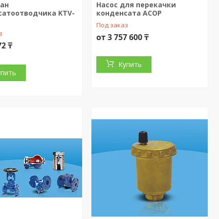
ран
Насос для перекачки
сатоотводчика KTV-
конденсата ACOP
Под заказ
з
от 3 757 600 ₸
72 ₸
Купить
упить