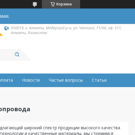
Корзина
ами.
050019, г. Алматы, Медеуский р-н, ул. Чаплина, 71/66, оф. 511,
Алматы, Казахстан
оплата
Новости
Частые вопросы
Статьи
опровода
едлагающий широкий спектр продукции высокого качества
технологии и качественные материалы, мы стремимся