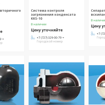
 вторичного
Система контроля
Сепара
загрязнения конденсата
вскипа
KKS-10
В наличи
В наличии
Цену у
Цену уточняйте
те
+7 (7
Горо
+7 (727) 329-00-79
9
Городской номер
ер