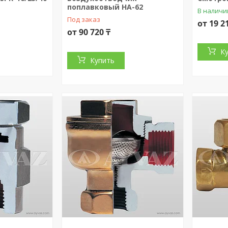
поплавковый НА-62
В наличи
Под заказ
от 19 2
от 90 720 ₸
К
Купить