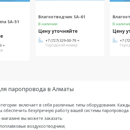
Влагоотводчик SA-61
Влагоот
па SA-51
В наличии
В наличи
Цену уточняйте
Цену у
те
+7 (727) 329-00-79
+7 (7
Городской номер
Горо
9
ер
для паропровода в Алматы
атегории включает в себя различные типы оборудования. Кажды
ы обеспечить безупречную работу вашей системы паропровода.
-магазине вы можете заказать:
 поплавковые воздухоотводчики;