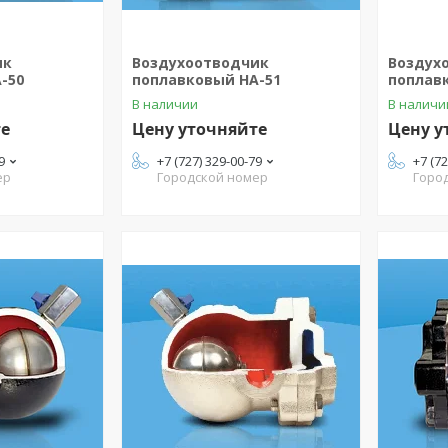
ик
Воздухоотводчик
Воздух
-50
поплавковый HA-51
поплав
В наличии
В наличи
те
Цену уточняйте
Цену у
9
+7 (727) 329-00-79
+7 (7
ер
Городской номер
Горо