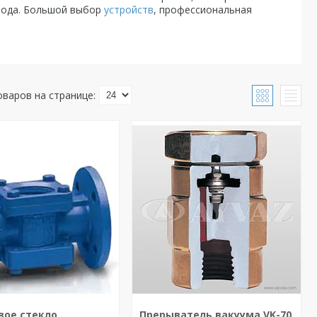
вода. Большой выбор
устройств
, профессиональная
вое стекло
Прерыватель вакуума VK-70