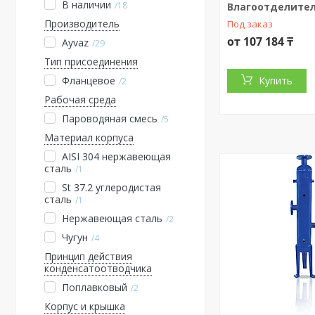
В наличии
18
Влагоотделител
Производитель
Под заказ
от 107 184 ₸
Ayvaz
29
Тип присоединения
Купить
Фланцевое
2
Рабочая среда
Пароводяная смесь
5
Материал корпуса
AISI 304 нержавеющая
сталь
1
St 37.2 углеродистая
сталь
1
Нержавеющая сталь
2
Чугун
4
Принцип действия
конденсатоотводчика
Поплавковый
2
Корпус и крышка