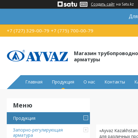
Создать сайт
на Satu.kz
Для
+7 (727) 329-00-79
+7 (775) 700-00-79
Магазин трубопроводн
арматуры
Главная
Продукция
О нас
Контакты
К
Продукция
Запорно-регулирующая
«Ayvaz Kazakhsta
арматура
для различных пр