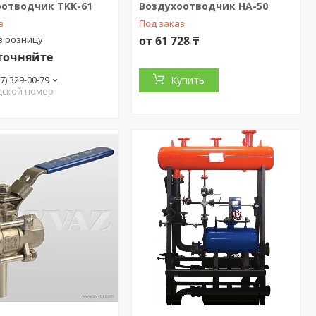
оотводчик TKK-61
Воздухоотводчик HA-50
з
Под заказ
в розницу
от 61 728 ₸
точняйте
27) 329-00-79
Купить
дской номер