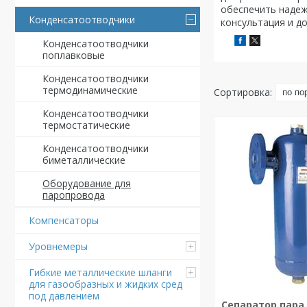
обеспечить надеж
Конденсатоотводчики
консультация и до
Конденсатоотводчики
поплавковые
Конденсатоотводчики
термодинамические
Конденсатоотводчики
термостатические
Конденсатоотводчики
биметаллические
Оборудование для
паропровода
Компенсаторы
Уровнемеры
Гибкие металлические шланги
для газообразных и жидких сред
под давлением
Сепаратор пара 