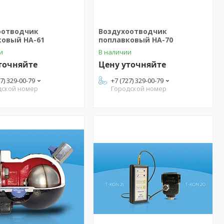
оотводчик
Воздухоотводчик
ковый HA-61
поплавковый HA-70
и
В наличии
точняйте
Цену уточняйте
27) 329-00-79
+7 (727) 329-00-79
дской номер
Городской номер