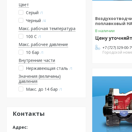
Цвет
Серый
1
Воздухоотводч
Черный
4
поплавковый HA
Макс. рабочая температура
В наличии
100 C
1
Цену уточняй
Макс. рабочее давление
+7 (727) 329-00-7
Городской ном
10 бар
1
Внутренние части
Нержавеющая сталь
1
Значения (величины)
давления
Макс. до 14 бар
1
Контакты