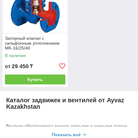
Запорный клапан с
сильфонным уплотнением
MK-16/25/40
В наличии
29 450
от
₸
Купить
Каталог задвижек и вентилей от Ayvaz
Kazakhstan
Вентили обеспечивают полное открытие и закрытие потока
жидкости, позволяя эффективно регулировать его
Показать всё
пропускную способность. Для их изготовления используется