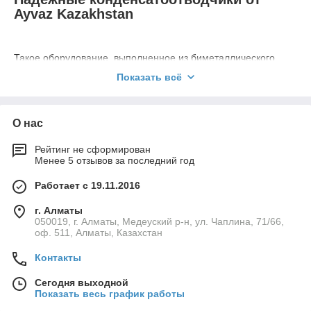
Ayvaz Kazakhstan
Такое оборудование, выполненное из биметаллического
материала, обеспечивает эффективное удаление
Показать всё
конденсата даже при высоких нагрузках и переменных
условиях работы системы. Благодаря инновационному
дизайну и высококачественному металлу, они гарантируют
О нас
надежную работу и минимальные потери энергии.
Среди основных плюсов биметаллических
Рейтинг не сформирован
конденсатоотводчиков стоит выделить:
Менее 5 отзывов за последний год
долговечность;
Работает с 19.11.2016
легко устанавливаются и могут быть интегрированы
в существующие системы без необходимости в
г. Алматы
значительных модификациях;
050019, г. Алматы, Медеуский р-н, ул. Чаплина, 71/66,
оф. 511, Алматы, Казахстан
высокая эффективность удаления конденсата, что
обеспечивает оптимальную работу паровых и газовых
Контакты
систем.
Сегодня выходной
Независимо от отрасли, они могут справиться с высокими
Показать весь график работы
нагрузками и обеспечить оптимальную производительность
вашей системы. Закажите конденсатоотводчики Ayvaz уже