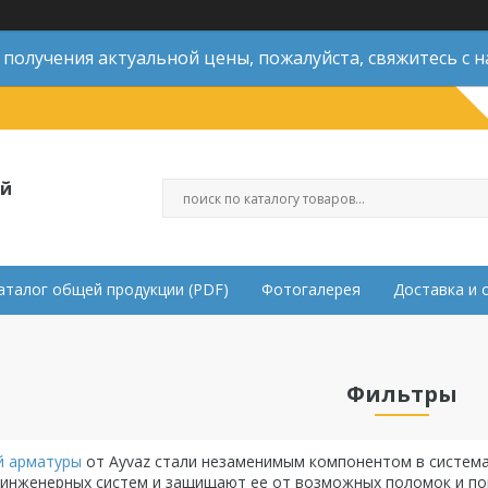
 получения актуальной цены, пожалуйста, свяжитесь с н
ой
аталог общей продукции (PDF)
Фотогалерея
Доставка и 
Фильтры
й арматуры
от Ayvaz стали незаменимым компонентом в систем
инженерных систем и защищают ее от возможных поломок и по