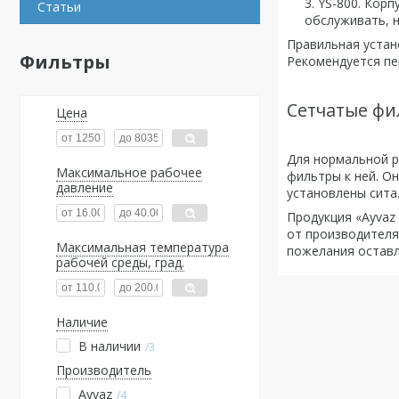
YS-800. Корп
Статьи
обслуживать, н
Правильная устан
Фильтры
Рекомендуется пе
Сетчатые фи
Цена
Для нормальной р
Максимальное рабочее
фильтры к ней. О
давление
установлены сита
Продукция «Ayvaz
от производителя
Максимальная температура
пожелания оставл
рабочей среды, град.
Наличие
В наличии
3
Производитель
Ayvaz
4