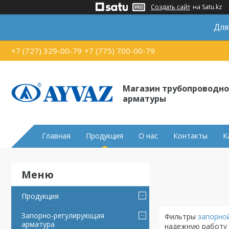
Создать сайт
на Satu.kz
Для
+7 (727) 329-00-79
+7 (775) 700-00-79
Магазин трубопроводн
арматуры
Главная
Продукция
О нас
Контакты
К
Продукция
Запорно-регулирующая
Фильтры
запорно
арматура
надежную работу 