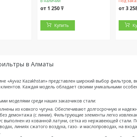
В наличии
Под зака
от 1 250 ₸
от 3 25
Купить
К
фильтры в Алматы
ине «Ayvaz Kazakhstan» представлен широкий выбор фильтров, 
 клиентов. Каждая модель обладает своими уникальными особен
ми моделями среди наших заказчиков стали:
лнены из ковкого чугуна. Обеспечивают долгосрочную и надежн
ез демонтажа (с линии). Фильтрующие элементы легко извлекаю
ус выполнен из кованной латуни, сетка из нержавеющей стали. 
одах, линиях сжатого воздуха, газо- и маслопроводах, на входа
.