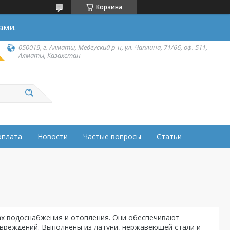
Корзина
ами.
050019, г. Алматы, Медеуский р-н, ул. Чаплина, 71/66, оф. 511,
Алматы, Казахстан
оплата
Новости
Частые вопросы
Статьи
ах водоснабжения и отопления. Они обеспечивают
вреждений. Выполнены из латуни, нержавеющей стали и