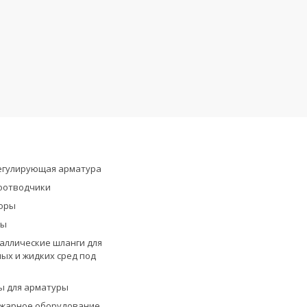
егулирующая арматура
оотводчики
оры
ры
аллические шланги для
ых и жидких сред под
ы для арматуры
жарное оборудование