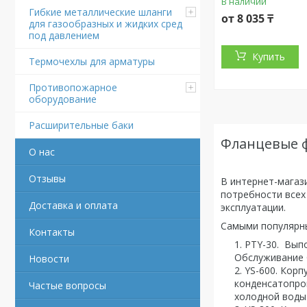
В наличии
Гибкие металлические шланги
от 8 035 ₸
для газообразных и жидких сред
под давлением
Купить
Термочехлы для арматуры
Противопожарное
оборудование
Расширительные баки
Фланцевые 
О нас
Отзывы
В интернет-магаз
потребности всех
Доставка и оплата
эксплуатации.
Самыми популярны
Контакты
PTY-30. Выпо
Обслуживание б
Новости
YS-600. Корп
конденсатопров
Частые вопросы
холодной воды