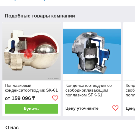
Подобные товары компании
Поплавковый
Конденсатоотводчик со
Конд
конденсатоотводчик SK-61
свободноплавающим
сво
поплавком SFK-61
попл
159 096
от
₸
Цену уточняйте
Цен
Купить
О нас