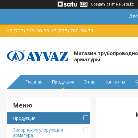
Создать сайт
на Satu.kz
Для
+7 (727) 329-00-79
+7 (775) 700-00-79
Магазин трубопроводн
арматуры
Главная
Продукция
О нас
Контакты
К
Продукция
Запорно-регулирующая
арматура