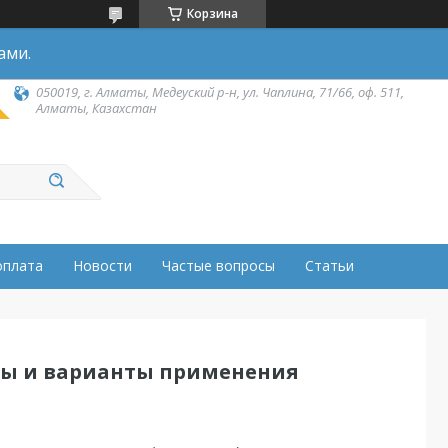
Корзина
ами.
050019, г. Алматы, Медеуский р-н, ул. Чаплина, 71/66, оф. 511,
Алматы, Казахстан
оплата
Новости
Частые вопросы
Статьи
ты и варианты применения