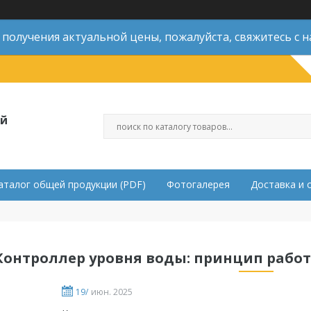
 получения актуальной цены, пожалуйста, свяжитесь с н
ой
аталог общей продукции (PDF)
Фотогалерея
Доставка и 
Контроллер уровня воды: принцип рабо
19/
июн. 2025