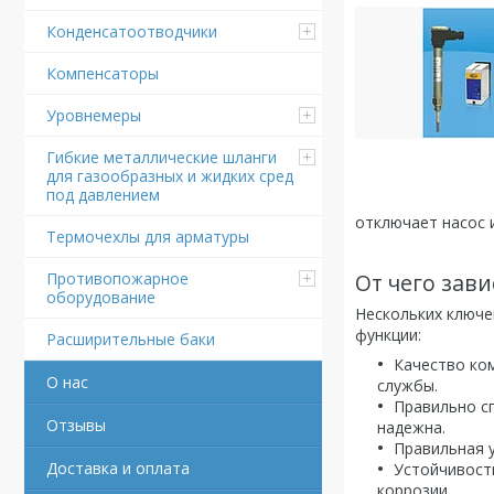
Конденсатоотводчики
Компенсаторы
Уровнемеры
Гибкие металлические шланги
для газообразных и жидких сред
под давлением
отключает насос 
Термочехлы для арматуры
От чего зав
Противопожарное
оборудование
Нескольких ключе
функции:
Расширительные баки
Качество ко
О нас
службы.
Правильно с
Отзывы
надежна.
Правильная 
Доставка и оплата
Устойчивост
коррозии.