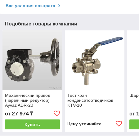
Все условия возврата
Подобные товары компании
Механический привод
Тест кран
Шаро
(червячный редуктор)
конденсатоотводчиков
Ayvaz ADR-20
KTV-10
27 974
от
₸
от
Цену уточняйте
Купить