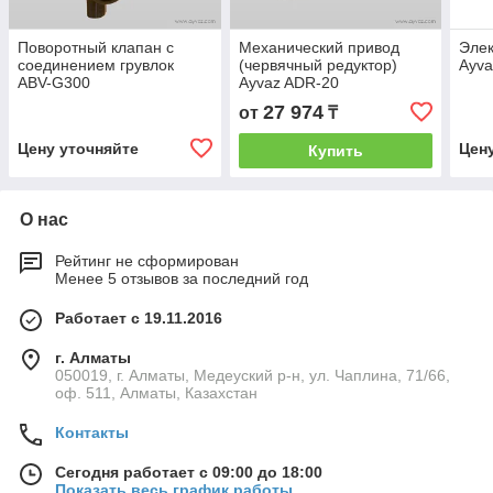
Поворотный клапан с
Механический привод
Элек
соединением грувлок
(червячный редуктор)
Ayv
ABV-G300
Ayvaz ADR-20
27 974
от
₸
Цену уточняйте
Цен
Купить
О нас
Рейтинг не сформирован
Менее 5 отзывов за последний год
Работает с 19.11.2016
г. Алматы
050019, г. Алматы, Медеуский р-н, ул. Чаплина, 71/66,
оф. 511, Алматы, Казахстан
Контакты
Сегодня работает с 09:00 до 18:00
Показать весь график работы