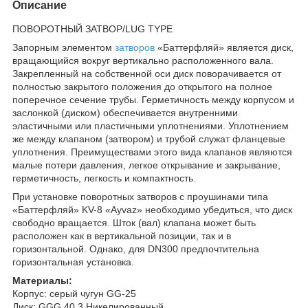
Описание
ПОВОРОТНЫЙ ЗАТВОР/LUG TYPE
Запорным элементом
затворов
«Баттерфляй» является диск,
вращающийся вокруг вертикально расположенного вала.
Закрепленный на собственной оси диск поворачивается от
полностью закрытого положения до открытого на полное
поперечное сечение трубы. Герметичность между корпусом и
заслонкой (диском) обеспечивается внутренними
эластичными или пластичными уплотнениями. Уплотнением
же между клапаном (затвором) и трубой служат фланцевые
уплотнения. Преимуществами этого вида клапанов являются
малые потери давления, легкое открывание и закрывание,
герметичность, легкость и компактность.
При установке поворотных затворов c проушинами типа
«Баттерфляй» KV-8 «Ayvaz» необходимо убедиться, что диск
свободно вращается. Шток (вал) клапана может быть
расположен как в вертикальной позиции, так и в
горизонтальной. Однако, для DN300 предпочтительна
горизонтальная установка.
Материалы:
Корпус: серый чугун GG-25
Диск: GGG 40.3 Никелированный