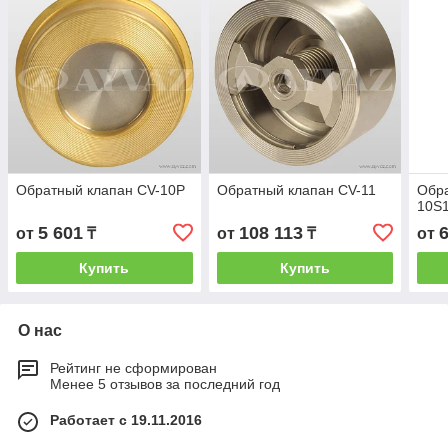
Обратный клапан CV-10P
Обратный клапан CV-11
Обра
10S
5 601
108 113
от
₸
от
₸
от
Купить
Купить
О нас
Рейтинг не сформирован
Менее 5 отзывов за последний год
Работает с 19.11.2016