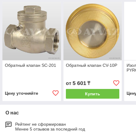
Обратный клапан SC-201
Обратный клапан CV-10P
Изо
PYRO
5 601
от
₸
Цену уточняйте
Цен
Купить
О нас
Рейтинг не сформирован
Менее 5 отзывов за последний год