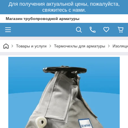
Для получения актуальной цены, пожалуйста,
свяжитесь с нами.
Магазин трубопроводной арматуры
Товары и услуги
Термочехлы для арматуры
Изоляци