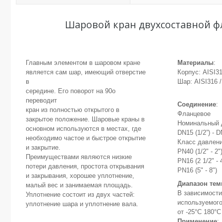
Шаровой кран двухсоставной ф
Главным элементом в шаровом кране
Материалы
:
является сам шар, имеющий отверстие
Корпус: AISI31
в
Шар: AISI316 
середине. Его поворот на 90o
переводит
Соединение
:
кран из полностью открытого в
Фланцевое
закрытое положение. Шаровые краны в
Номинальный 
основном используются в местах, где
DN15 (1/2”) - D
необходимо частое и быстрое открытие
Класс давлени
и закрытие.
PN40 (1/2" - 2"
Преимуществами являются низкие
PN16 (2 1/2" - 
потери давления, простота открывания
PN16 (5" - 8")
и закрывания, хорошее уплотнение,
Диапазон тем
малый вес и занимаемая площадь.
В зависимости
Уплотнение состоит из двух частей:
используемог
уплотнение шара и уплотнение вала.
от -25°C 180°C
Применение
: