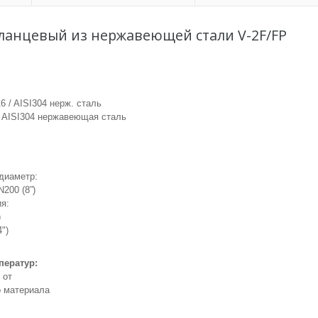
ланцевый из нержавеющей стали V-2F/FP
6 / AISI304 нерж. сталь
/ AISI304 нержавеющая сталь
диаметр:
N200 (8”)
я:
)
4")
ператур:
 от
о материала