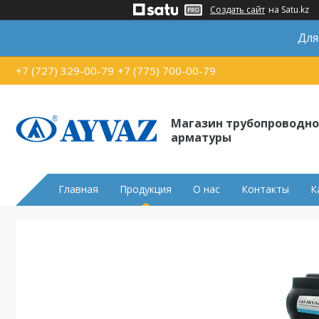
Создать сайт
на Satu.kz
Для
+7 (727) 329-00-79
+7 (775) 700-00-79
Магазин трубопроводн
арматуры
Главная
Продукция
О нас
Контакты
К