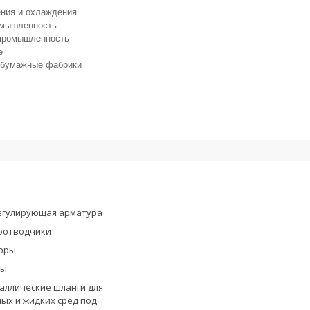
ения и охлаждения
омышленность
 промышленность
е
-бумажные фабрики
егулирующая арматура
оотводчики
оры
ры
аллические шланги для
ых и жидких сред под